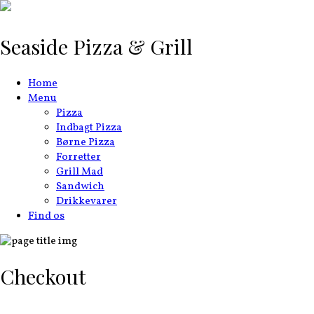
Seaside Pizza & Grill
Home
Menu
Pizza
Indbagt Pizza
Børne Pizza
Forretter
Grill Mad
Sandwich
Drikkevarer
Find os
Checkout